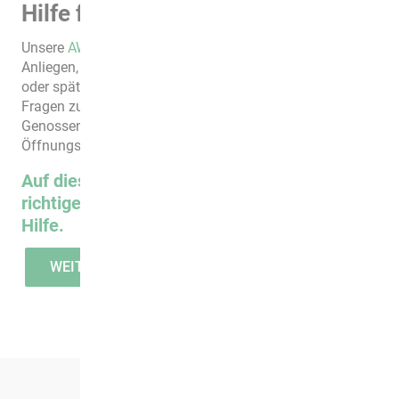
Hilfe für Mieter und Mitglieder
Unsere
AWG Mitarbeiter
kümmern sich gern um Ihr
Anliegen, prüfen im Bestand, welche
Wohnungen aktuell
oder später
zur Verfügung
stehen, beantworten Ihre
Fragen zum Wohnen und Leben in unserer
Genossenschaft gern persönlich zu unseren
Öffnungszeiten oder vorab schon am Telefon.
Auf dieser Seite finden Sie garantiert den
richtigen AWG Mitarbeiter und die optimale
Hilfe.
WEITER ZUR ÜBERSICHT