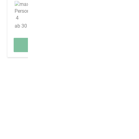
70 m²
4
ab 30 €/Nacht
DETAILS
Die AWG in Zahlen