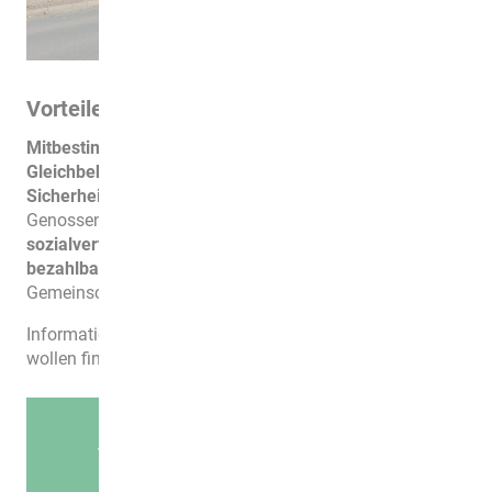
Vorteiles-Wohnen in der Genossenschaft
Mitbestimmungsrecht, Stimmrecht, Einflussnahme,
Gleichbehandlung, Für- und Miteinander
und
vor allem
Sicherheit
sind die Grundpfeiler unserer
Genossenschaft. Die Mieten unserer Wohnungen sind
sozialverträglich
und bleiben so für alle Mieter
bezahlbar
. Werden Sie als Mitglied Teil einer großen
Gemeinschaft.
Informationen für Mitglieder und solche, die es werden
wollen finden Sie unter
genossenschaftliches Wohnen
.
HIER MEHR ERFAHREN ÜBER DIE
VORTEILE ALS MITGLIED IN EINER
WOHNUNGS­GENOSSENSCHAFT