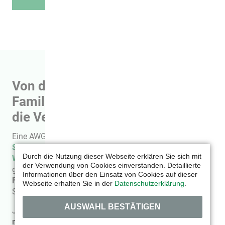
Von der Wunschwohnung für die
Familie bis zur Gästewohnung für
die Verwandten
Eine AWG Wohnung für jeden Lebensabschnitt: ob
Single-Wohnungen
für Azubis,
2-
und
3-Raum-
Durch die Nutzung dieser Webseite erklären Sie sich mit
Wohnungen
im EG oder mit Aufzug für
Senioren
bis zu
der Verwendung von Cookies einverstanden. Detaillierte
großzügig geschnitten Wohnungen für die ganze
Informationen über den Einsatz von Cookies auf dieser
Familie
, mit
zentraler Lage
zum Shoppen und zum
Webseite erhalten Sie in der
Datenschutzerklärung
.
Spielplatz.
AUSWAHL BESTÄTIGEN
Jede Wohnung wird
bei Neubezug
von uns
umfassend
modernisiert und saniert
, so das sie sich in Ihrem