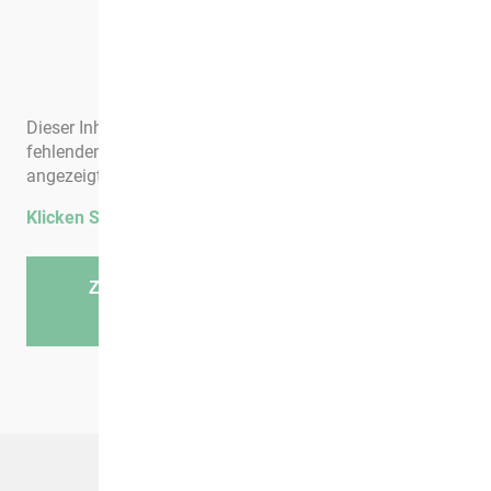
Top-Angebote
Dieser Inhalt eines Drittanbieters wird aufgrund Ihrer
fehlenden Zustimmung zu Drittanbieter-Inhalten nicht
angezeigt.
Klicken Sie hier um Ihre Einstellungen zu bearbeiten.
ZU ALLEN WOHNUNGSANGEBOTEN