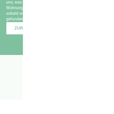
uns, was Sie suchen. Wir suchen regelmäßig in unserem
Wohnungsbestand und melden uns sofort bei Ihnen,
sobald wir die
richtige Wunschwohnung
für Sie
gefunden haben.
ZUR WUNSCHWOHNUNG