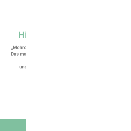
Historischer Rückblick
„Mehrere kleine Kräfte vereint bilden eine große.“ –
Das mag ein schlichter Satz, eine einfache Wahrheit
sein;
und doch liegt genau darin der Anfang einer
großartigen Bewegung begründet.
MEHR ERFAHREN