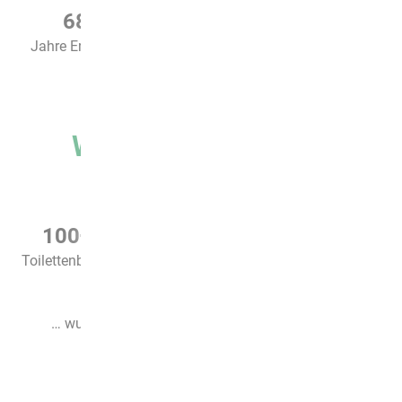
68
+
1130
+
1120
+
Jahre Erfahrung
Mitglieder
Wohnungen
Wussten Sie schon?
100
+
500
+
520
+
2420
+
Toilettenbecken
Glühbirnen
Eimer Farbe
m Tapete
… wurden 2019 in unseren Wohnungen verbaut.