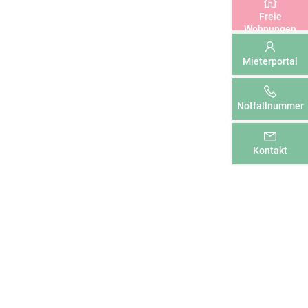
Freie
Wohnungen
Mieterportal
Notfallnummer
Kontakt
KONTAKT
Tel.: 039201 511-0
Fax: 039201 511-60
E-Mail:
info@awg-wolmirstedt.de
SIE FINDEN UNS AUCH BEI