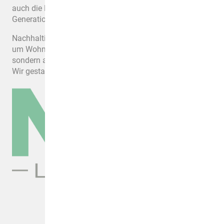
auch die Ressourcen und die Umwelt für kommende
Generationen zu erhalten.
Nachhaltige Wohnkonzepte bieten innovative Lösungen,
um Wohnräume zu schaffen, die nicht nur ökologisch,
sondern auch sozial und wirtschaftlich nachhaltig sind.
Wir gestalten die Zukunft aktiv mit!