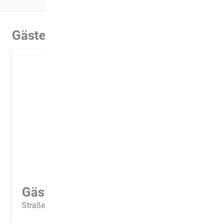
Gästewohnung
Gästewohnung 1
Straße der Deutschen Einheit 1, Wolmirstedt