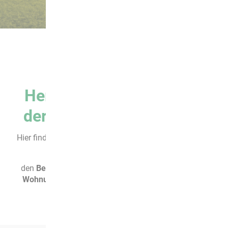
Herzlich willkommen bei
der AWG Wolmirstedt eG
Hier finden Sie Informationen zur
Genossenschaft
, zur
Mitgliedschaft
,
den
Bestand unserer
Wohnungen
oder ein aktuelles
Wohnungsangebot
, welches Ihrer
Wunschwohnung
entspricht.