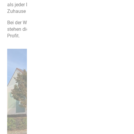
als jeder Mieter und kann über die
Zukunft
seines
Zuhause
mitbestimmen
und
dieses
mitgestalten
.
Bei der Wohnungsgenossenschaft AWG Wolmirstedt
stehen die
Menschen im Mittelpunk
t und nicht der
Profit.