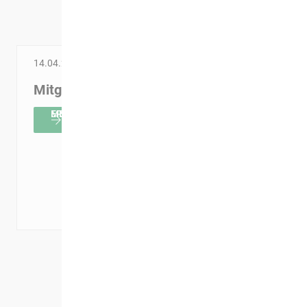
Aktuelles
14.04.2026
31.03.2026
17.03.2026
Mitgliederversammlung
Unser
Interview:
Oster-
Leben
MEHR ERFAHREN
Gewinnspiel
und
in der
Zukunft
Mieter-
in
App
Wolmirstedt
MEHR ERFAHREN
MEHR ERFAHREN
ALLE NEWS ANSEHEN