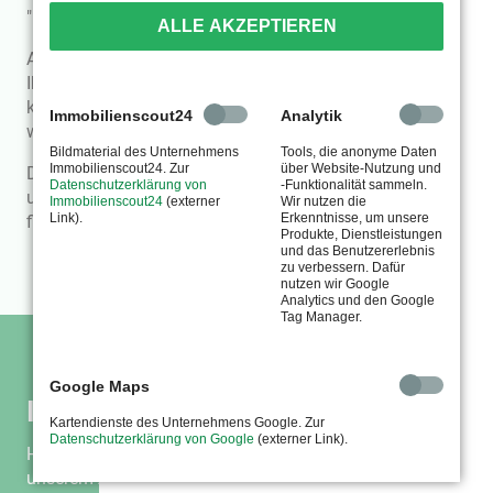
"Neuen Leben" von Anfang an wohlfühlen.
ALLE AKZEPTIEREN
Auch wenn Verwandten bei Ihnen zu Besuch sind, kann
Ihnen die AWG Wolmirstedt e.G. gern auch mit einem
kurzfristigen Zuhause, in einer unserer
Gästewohnungen
,
Immobilienscout24
Analytik
weiterhelfen.
Bildmaterial des Unternehmens
Tools, die anonyme Daten
Immobilienscout24. Zur
über Website-Nutzung und
Die richtige Startseite zu einem Rundgang durch
Datenschutzerklärung von
-Funktionalität sammeln.
unserem Bestand und vielleicht zu Ihrer neuen Wohnung
Immobilienscout24
(externer
Wir nutzen die
Link).
Erkenntnisse, um unsere
finden Sie unter
Wohnung mieten
.
Produkte, Dienstleistungen
und das Benutzererlebnis
zu verbessern. Dafür
nutzen wir Google
Analytics und den Google
Tag Manager.
Google Maps
Ihre Wunschwohnung
Kartendienste des Unternehmens Google. Zur
Datenschutzerklärung von Google
(externer Link).
Haben Sie bisher nicht die passende Mietwohnung in
unserem Angebot gefunden? Kein Problem. Sagen Sie