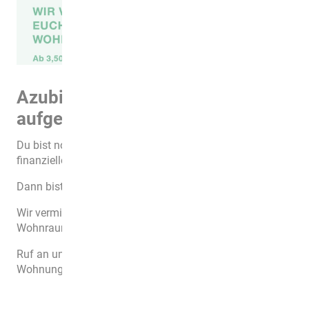
Azubis und Studenten
aufgepasst!
Du bist noch in der Ausbildung und hast noch kein
finanzielles Polster für die eigenen 4 Wände?
Dann bist du bei uns genau richtig.
Wir vermieten an Azubi und Studenten günstigen
Wohnraum ab 3,50 EUR/m² zzgl. Nebenkosten.
Ruf an und erkundige dich nach günstigen Azubi-
Wohnungen.