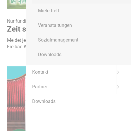
Mietertreff
Nur für die ersten 50 Anmeldungen!
Veranstaltungen
Zeit schwimmen zu lernen!
Sozialmanagement
Meldet jetzt Euer Kind bei einem Schwimmkurs im
Freibad Wolmirstedt an und spart dabei!
Downloads
Kontakt
Partner
Downloads