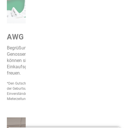
AWG zahlt...
Begrüßungsgeld an ihre Mitglieder - die in der
Genossenschaft wohnen - zur Geburt ihres Babys. So
können sich frisch gebackene Eltern über einen
Einkaufsgutschein von baby-walz im Wert von 200 Euro
freuen.
*Den Gutschein erhalten Sie nach Einreichung folgender Unterlagen: Kopie
der Geburtsurkunde; Foto des Kindes (vorzugsweise ein Digitalfoto);
Einverständniserklärung zur Veröffentlichung des Fotos in unserer
Mieterzeitung.