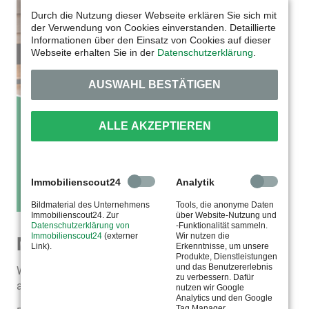
Durch die Nutzung dieser Webseite erklären Sie sich mit
der Verwendung von Cookies einverstanden. Detaillierte
Informationen über den Einsatz von Cookies auf dieser
Webseite erhalten Sie in der
Datenschutzerklärung
.
AUSWAHL BESTÄTIGEN
ALLE AKZEPTIEREN
Immobilienscout24
Analytik
Bildmaterial des Unternehmens
Tools, die anonyme Daten
Immobilienscout24. Zur
über Website-Nutzung und
Datenschutzerklärung von
-Funktionalität sammeln.
Immobilienscout24
(externer
Wir nutzen die
Mieter werben Mieter
Link).
Erkenntnisse, um unsere
Produkte, Dienstleistungen
und das Benutzererlebnis
Wo kann man sich seinen Nachbarn schon selbst
zu verbessern. Dafür
aussuchen?
nutzen wir Google
Analytics und den Google
Tag Manager.