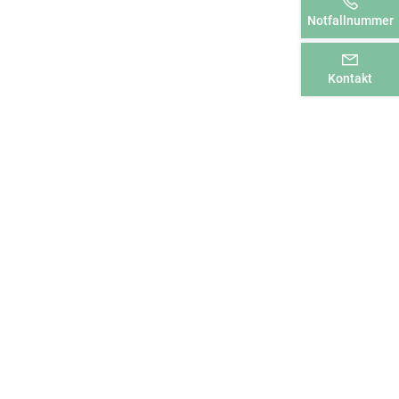
Notfallnummer
Kontakt
KONTAKT
Tel.: 039201 511-0
Fax: 039201 511-60
E-Mail:
info@awg-wolmirstedt.de
SIE FINDEN UNS AUCH BEI
ANSCHRIFT
AWG Wolmirstedt eG
Samsweger Str. 22
39326 Wolmirstedt