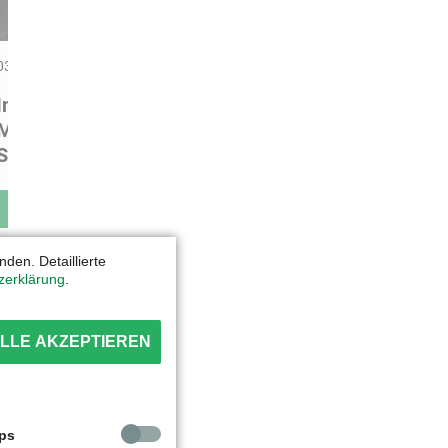
03.12.2024
Interview Vorstand Steffen
Mairose und Landrat Martin
Stichnoth - Teil 1
MEHR ERFAHREN
den. Detaillierte
zerklärung
.
LLE AKZEPTIEREN
ps