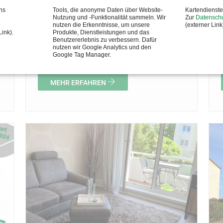
ns
Tools, die anonyme Daten über Website-
Kartendienst
Nutzung und -Funktionalität sammeln. Wir
Zur
Datenschu
nutzen die Erkenntnisse, um unsere
(externer Link
Link).
Produkte, Dienstleistungen und das
20.09.2024
Benutzererlebnis zu verbessern. Dafür
nutzen wir Google Analytics und den
Unser Fest der Nachbarn 2024
Google Tag Manager.
MEHR ERFAHREN