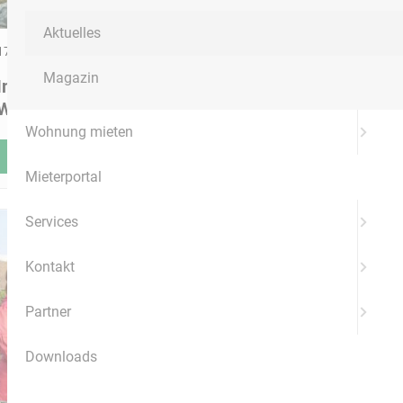
Aktuelles
17.03.2026
Magazin
Interview: Leben und Zukunft in
Wolmirstedt
Wohnung mieten
MEHR ERFAHREN
Mieterportal
Services
Kontakt
Partner
Downloads